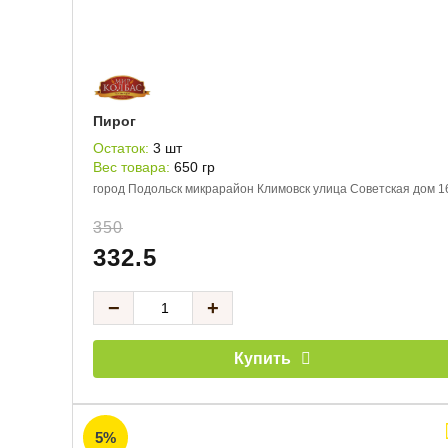
Пирог
Остаток:
3 шт
Вес товара:
650 гр
город Подольск микрарайон Климовск улица Советская дом 1
350
332.5
−
+
Купить
5%