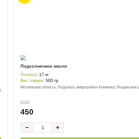
Подсолнечное масло
Остаток:
17 кг
Вес товара:
500 гр
Московская область, Подольск, микрорайон Климовск, Рощинская у
6
500
450
−
+