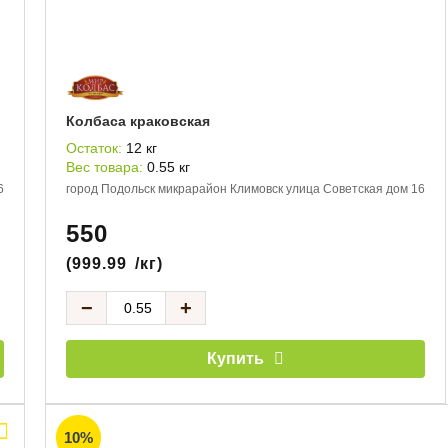
Колбаса краковская
Остаток:
12 кг
Вес товара:
0.55 кг
6
город Подольск микрарайон Климовск улица Советская дом 16
550
(
999.99
/кг)
−
+
Купить
10%