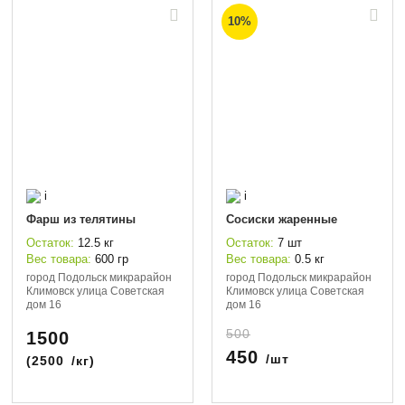
10%
i
i
Фарш из телятины
Сосиски жаренные
Остаток:
12.5 кг
Остаток:
7 шт
Вес товара:
600 гр
Вес товара:
0.5 кг
город Подольск микрарайон
город Подольск микрарайон
Климовск улица Советская
Климовск улица Советская
дом 16
дом 16
500
1500
450
/шт
(
2500
/кг)