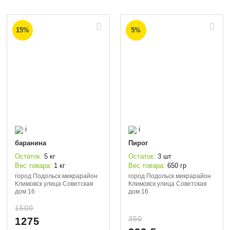
15%
5%
i
i
баранина
Пирог
Остаток:
5 кг
Остаток:
3 шт
Вес товара:
1 кг
Вес товара:
650 гр
город Подольск микрарайон
город Подольск микрарайон
Климовск улица Советская
Климовск улица Советская
дом 16
дом 16
1500
350
1275