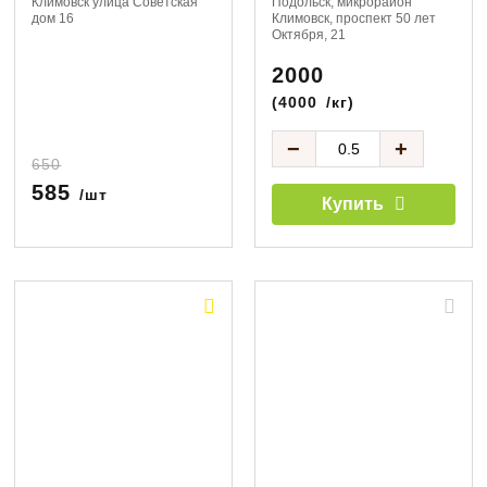
Климовск улица Советская
Подольск, микрорайон
дом 16
Климовск, проспект 50 лет
Октября, 21
2000
(
4000
/кг)
−
+
650
585
/шт
Купить