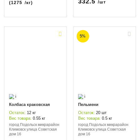
332.5
/шт
(
1275
/кг)
5%
i
i
Колбаса краковская
Пельмени
Остаток:
12 кг
Остаток:
20 шт
Вес товара:
0.55 кг
Вес товара:
0.5 кг
город Подольск микрарайон
город Подольск микрарайон
Климовск улица Советская
Климовск улица Советская
дом 16
дом 16