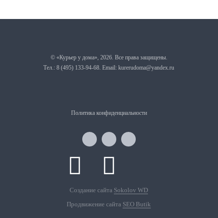
© «Курьер у дома»,
2026
. Все права защищены.
Тел.: 8 (495) 133-94-68. Email: kurerudoma@yandex.ru
Политика конфиденциальности
Создание сайта
Sokolov WD
Продвижение сайта
SEO Butik