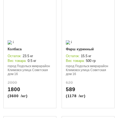
i
i
Колбаса
Фарш куринный
Остаток:
23.5 кг
Остаток:
15.5 кг
Вес товара:
0.5 кг
Вес товара:
500 гр
город Подольск микрарайон
город Подольск микрарайон
Климовск улица Советская
Климовск улица Советская
дом 16
дом 16
2000
620
1800
589
(
3600
/кг)
(
1178
/кг)